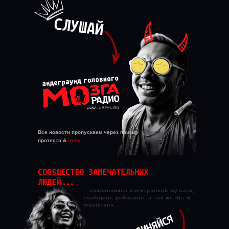
СЛУШАЙ
Все новости пропускаем через призму
протеста &
irony
.
СООБЩЕСТВО ЗАМЕЧАТЕЛЬНЫХ
ЛЮДЕЙ...
...поклонников электронной музыки,
клаберов, рейверов, а так же djs &
musicians...