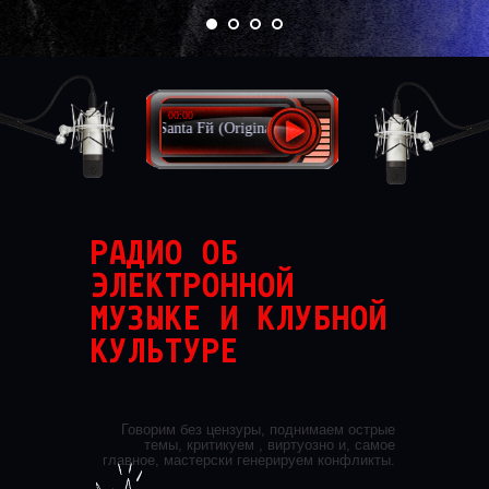
00:00
Ollie Nick - Santa Fй (Original Mix)
РАДИО ОБ
ЭЛЕКТРОННОЙ
МУЗЫКЕ И КЛУБНОЙ
КУЛЬТУРЕ
Говорим без цензуры, поднимаем острые
темы, критикуем , виртуозно и, самое
главное, мастерски генерируем конфликты.